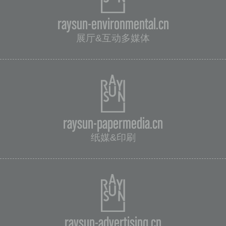
raysun-environmental.cn
展厅&互动多媒体
raysun-papermedia.cn
纸媒&印刷
raysun-advertising.cn