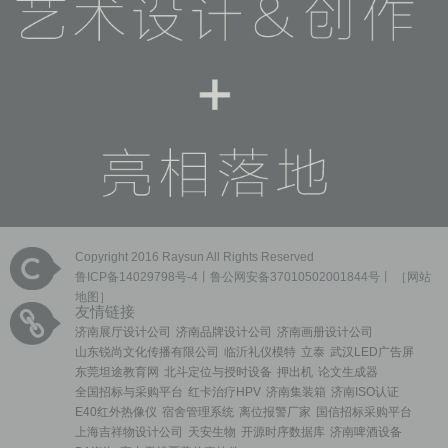
Copyright 2016 Raysun All Rights Reserved
鲁ICP备14029798号-4
丨鲁公网安备37010502001844号丨 ［
网站
地图
］
友情链接
济南展厅设计公司
济南品牌设计公司
济南画册设计公司
山东锐尚文化传播有限公司
临沂礼仪模特
立泰
武汉LED广告屏
东莞坦途教育网
北斗定位与授时设备
押出机
论文生成器
全国招标与采购平台
红卡治疗HPV
济南集装箱
济南ISO认证
E40红外热像仪
宿舍管理系统
离位报警厂家
国信招标采购平台
上海吉祥物设计公司
天安生物
开源时序数据库
济南啤酒设备