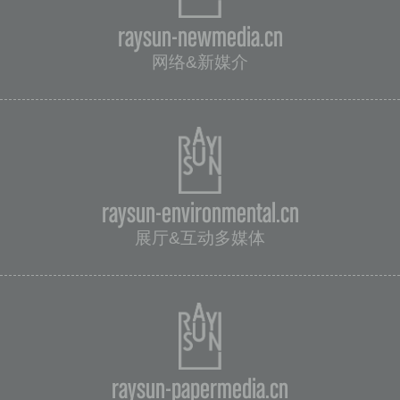
raysun-newmedia.cn
网络&新媒介
raysun-environmental.cn
展厅&互动多媒体
raysun-papermedia.cn