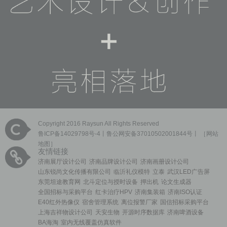
Copyright 2016 Raysun All Rights Reserved
鲁ICP备14029798号-4
丨鲁公网安备37010502001844号丨 ［
网站
地图
］
友情链接
济南展厅设计公司
济南品牌设计公司
济南画册设计公司
山东锐尚文化传播有限公司
临沂礼仪模特
立泰
武汉LED广告屏
东莞坦途教育网
北斗定位与授时设备
押出机
论文生成器
全国招标与采购平台
红卡治疗HPV
济南集装箱
济南ISO认证
E40红外热像仪
宿舍管理系统
离位报警厂家
国信招标采购平台
上海吉祥物设计公司
天安生物
开源时序数据库
济南啤酒设备
BA海淘
室内无线覆盖仿真软件