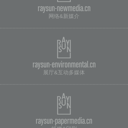
raysun-newmedia.cn
网络&新媒介
raysun-environmental.cn
展厅&互动多媒体
raysun-papermedia.cn